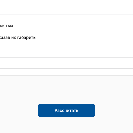
взятых
казав их габариты
Рассчитать